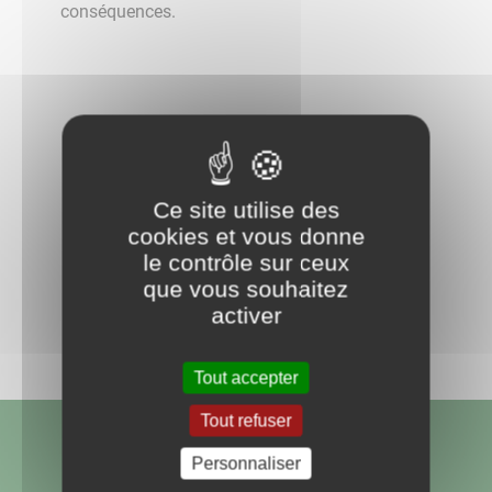
conséquences.
Ce site utilise des
cookies et vous donne
Retour aux actualités
le contrôle sur ceux
que vous souhaitez
Partagez
activer
sur :
Tout accepter
Tout refuser
Alors que la quantité de lumière émise la
Personnaliser
nuit par un éclairage public a augmentée de