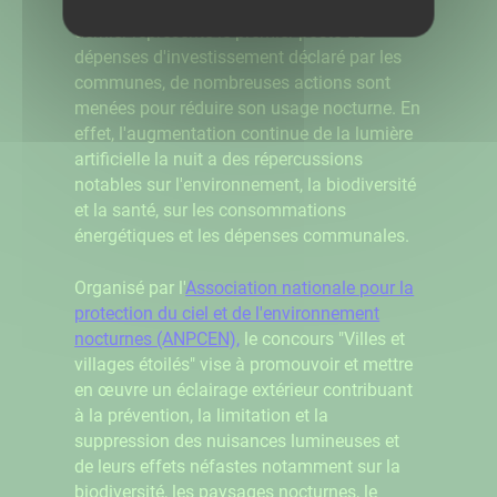
94% depuis les années 1990 et que ce
dernier représente le premier poste de
dépenses d'investissement déclaré par les
communes, de nombreuses actions sont
menées pour réduire son usage nocturne. En
effet, l'augmentation continue de la lumière
artificielle la nuit a des répercussions
notables sur l'environnement, la biodiversité
et la santé, sur les consommations
énergétiques et les dépenses communales.
Organisé par l'
Association nationale pour la
protection du ciel et de l'environnement
nocturnes (ANPCEN),
le concours "Villes et
villages étoilés" vise à promouvoir et mettre
en œuvre un éclairage extérieur contribuant
à la prévention, la limitation et la
suppression des nuisances lumineuses et
de leurs effets néfastes notamment sur la
biodiversité, les paysages nocturnes, le