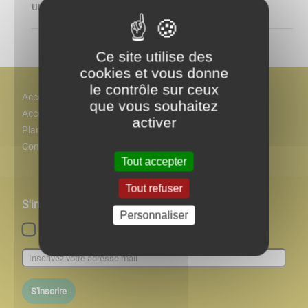
uniquement sur rendez vous ...
Ce site utilise des
cookies et vous donne
le contrôle sur ceux
Accès
que vous souhaitez
Accessiblité
activer
Plan
Contact
Tout accepter
Tout refuser
S'inscrire à notre newsletter
Personnaliser
Lettre d'information par défaut
S'inscrire