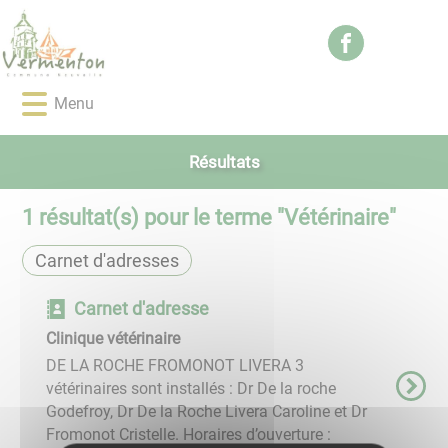
Lien
Lien
Lien
Lien
Panneau de gestion des cookies
d'accès
d'accès
d'accès
d'accès
rapide
rapide
rapide
rapide
au
au
à
au
Menu
menu
contenu
la
pied
principal
recherche
de
page
Résultats
1
résultat(s) pour le terme "
Vétérinaire
"
Carnet d'adresses
Carnet d'adresse
Clinique vétérinaire
DE LA ROCHE FROMONOT LIVERA 3
vétérinaires sont installés : Dr De la roche
Godefroy, Dr De la Roche Livera Caroline et Dr
Fromonot Cristelle. Horaires d’ouverture :