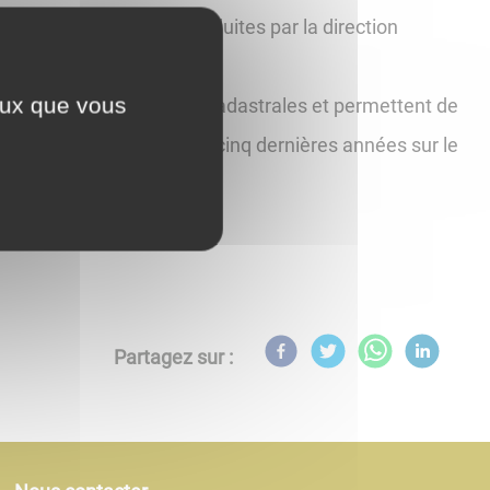
s (DVF) publiées et produites par la direction
ceux que vous
iés et des informations cadastrales et permettent de
intervenues au cours des cinq dernières années sur le
Partagez sur :