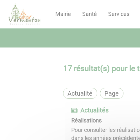
Lien
Lien
Lien
Lien
Panneau de gestion des cookies
d'accès
d'accès
d'accès
d'accès
Mairie
Santé
Services
rapide
rapide
rapide
rapide
au
au
à
au
menu
contenu
la
pied
principal
recherche
de
page
17
résultat(s) pour le 
Actualité
Page
Actualités
Réalisations
Pour consulter les réalisati
dans les années précédentes