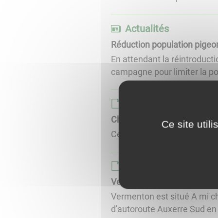
Actualités
Réduction population pigeo
En attendant la réintroduct
campagne pour limiter la po
Page de base
Chasse et pêche
Ce site util
Cette page répertorie : la li
Page de base
Venir à Vermenton
Vermenton est situé A mi ch
d'autoroute Auxerre Sud en v