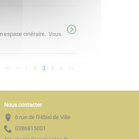
n espace cinéraire. Vous
<<
<
1
2
3
4
>
>>
Nous contacter
6 rue de l'Hôtel de Ville
1005186830