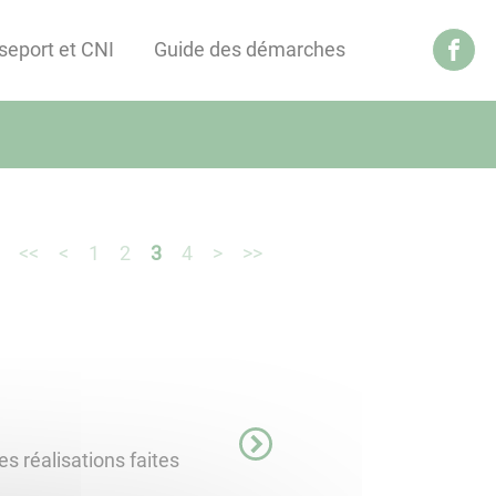
seport et CNI
Guide des démarches
<<
<
1
2
3
4
>
>>
es réalisations faites