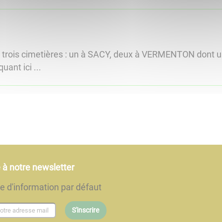
trois cimetières : un à SACY, deux à VERMENTON dont u
uant ici ...
e à notre newsletter
re d'information par défaut
S'inscrire