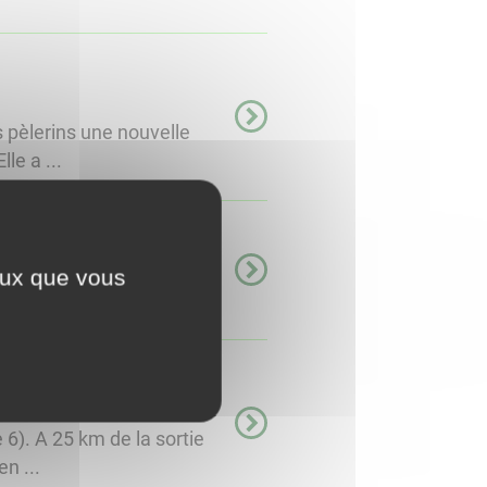
s pèlerins une nouvelle
le a ...
ceux que vous
 plans de chasse ...
6). A 25 km de la sortie
n ...