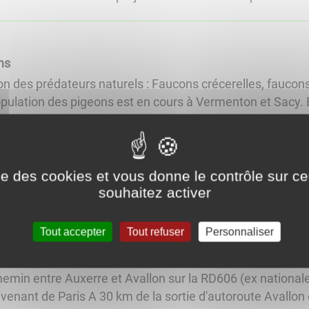
ns
ion des prédateurs naturels : Faucons crécerelles, faucon
pulation des pigeons est en cours à Vermenton et Sacy. El
ise des cookies et vous donne le contrôle sur 
ste des associations en lien avec la chasse et la pêche les
souhaitez activer
Tout accepter
Tout refuser
Personnaliser
emin entre Auxerre et Avallon sur la RD606 (ex nationale 
enant de Paris A 30 km de la sortie d'autoroute Avallon e