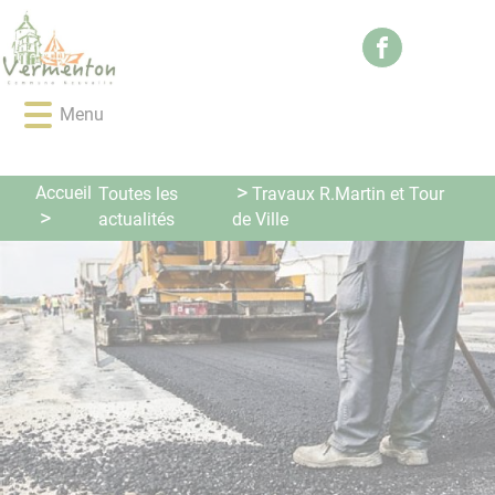
Lien
Lien
Lien
Lien
Panneau de gestion des cookies
d'accès
d'accès
d'accès
d'accès
rapide
rapide
rapide
rapide
au
au
à
au
Menu
menu
contenu
la
pied
principal
recherche
de
page
Accueil
Toutes les
Travaux R.Martin et Tour
actualités
de Ville