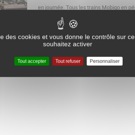
en journée. Tous les trains Mobigo en pé
circulent normalement.
ise des cookies et vous donne le contrôle sur 
Plan de transport de substitution par car
souhaitez activer
Vous souhaitez adresser une demande par
Tout accepter
Tout refuser
Personnaliser
électronique suivante
train.mobigo.dijo