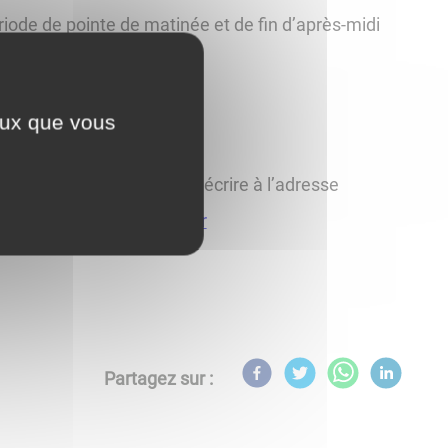
riode de pointe de matinée et de fin d’après-midi
ceux que vous
 consultable ici
ticulière ? Vous pouvez écrire à l’adresse
n-larochemigennes@sncf.fr
Partagez sur :