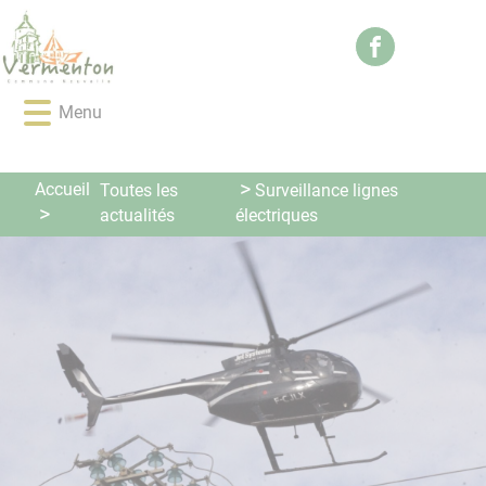
Lien
Lien
Lien
Lien
Panneau de gestion des cookies
d'accès
d'accès
d'accès
d'accès
rapide
rapide
rapide
rapide
au
au
à
au
Menu
menu
contenu
la
pied
principal
recherche
de
page
Accueil
Toutes les
Surveillance lignes
actualités
électriques