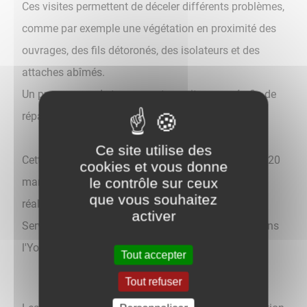
Ces visites permettent de déceler différents problèmes,
comme par exemple une végétation en proximité des
ouvrages, des fils détoronés, des isolateurs et des
attaches abîmés.
Un programme de travaux est ensuite engagé afin de
réparer et changer les matériels endommagés.
Ce site utilise des
Cette opération de contrôle se déroulera à partir du 20
cookies et vous donne
le contrôle sur ceux
mars 2023 pour une durée de 3 semaines et sera
que vous souhaitez
réalisée par la société Jet Systems Hélicoptères
activer
Service (26120 Chabeuil) sur 1347 km de lignes dans
l'Yonne.
Tout accepter
Tout refuser