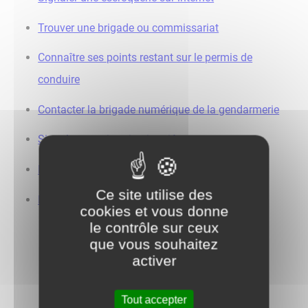
Trouver une brigade ou commissariat
Connaître ses points restant sur le permis de
conduire
Contacter la brigade numérique de la gendarmerie
Signaler une situation inquiétante
Prendre un rendez-vous en ligne
Ce site utilise des
Être accompagné en cas de violences sexuelles
cookies et vous donne
le contrôle sur ceux
que vous souhaitez
activer
Tout accepter