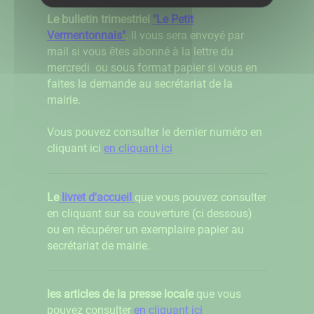
Le bulletin trimestriel
"Le Petit
Vermentonnais"
. Il vous sera envoyé par
mail si vous êtes abonné à la lettre du
mercredi ou sous format papier si vous en
faites la demande au secrétariat de la
mairie.
Vous pouvez consulter le dernier numéro en
cliquant ici
en cliquant ici
Le
livret d'accueil
que vous pouvez consulter
en cliquant sur sa couverture (ci dessous)
ou en récupérer un exemplaire papier au
secrétariat de mairie.
les articles de la presse locale
que vous
pouvez consulter
en cliquant ici