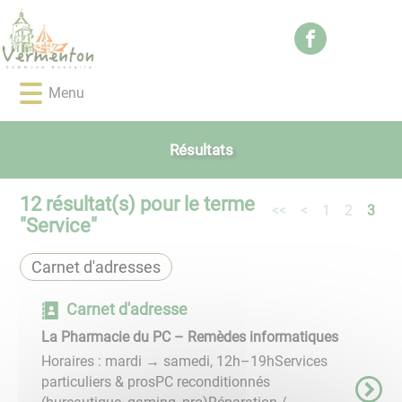
Lien
Lien
Lien
Lien
Panneau de gestion des cookies
d'accès
d'accès
d'accès
d'accès
rapide
rapide
rapide
rapide
au
au
à
au
Menu
menu
contenu
la
pied
principal
recherche
de
page
Résultats
12
résultat(s) pour le terme
<<
<
1
2
3
"
Service
"
Carnet d'adresses
Carnet d'adresse
La Pharmacie du PC – Remèdes informatiques
Horaires : mardi → samedi, 12h–19hServices
particuliers & prosPC reconditionnés