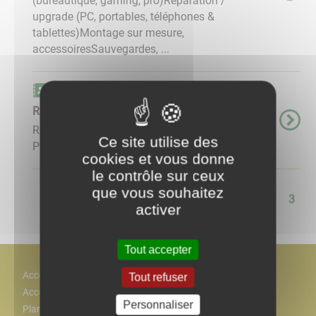
(bureautique, gaming, pro)Réparation /
upgrade (PC, portables, téléphones &
tablettes)Montage sur mesure,
accessoiresSauvegardes, ...
Carnet d'adresse
R20 débarras petits travaux
R20 Vide-maison, Débarras & Petits Travaux
Ce site utilise des
Prestataire de service ...
cookies et vous donne
le contrôle sur ceux
que vous souhaitez
<<
<
1
2
3
activer
Tout accepter
Accès
Tout refuser
Accessiblité
Personnaliser
Plan