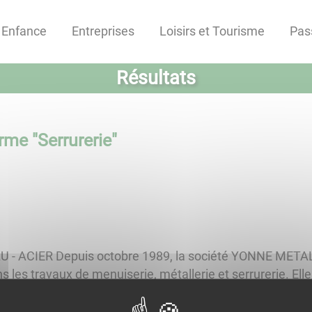
Enfance
Entreprises
Loisirs et Tourisme
Pas
Résultats
erme "
Serrurerie
"
LU - ACIER Depuis octobre 1989, la société YONNE MET
 les travaux de menuiserie, métallerie et serrurerie. Ell