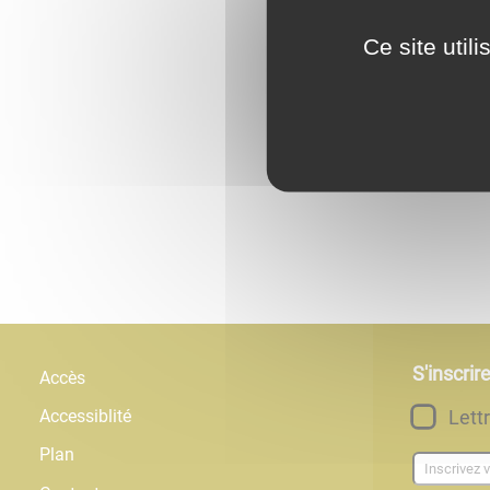
Ce site util
S'inscrir
Accès
Lett
Accessiblité
Plan