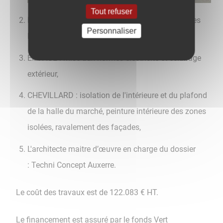
Tout refuser
Menuiseries MAILLARD : remplacement de toutes
Personnaliser
les menuiseries extérieures,
EIFFAGE : mise aux normes électricité et éclairage
extérieur,
CHEVILLARD : isolation de l'intérieure et du plafond
de la halle du marché, peinture intérieure des zones
isolées, ravalement des façades,
L'architecte maitre d’œuvre en charge du dossier
: Techni Concept Auxerre.
​​​​​​​Le coût des travaux est de 122.083 € HT.
Le financement est assuré par le fonds Vert