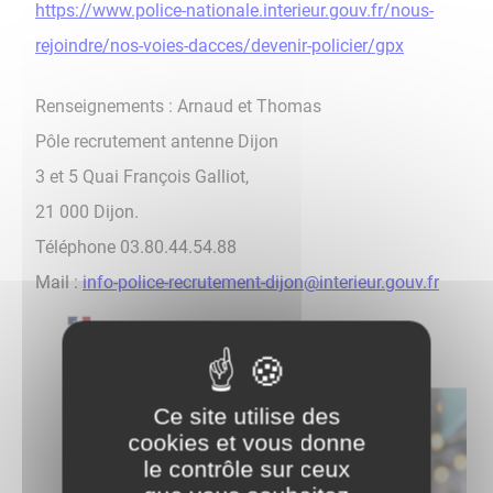
https://www.police-nationale.interieur.gouv.fr/nous-
rejoindre/nos-voies-dacces/devenir-policier/gpx​​​​​​​​​​​​​​
Renseignements : Arnaud et Thomas
Pôle recrutement antenne Dijon
3 et 5 Quai François Galliot,
21 000 Dijon.
Téléphone 03.80.44.54.88
Mail :
info-police-recrutement-dijon@interieur.gouv.fr
Ce site utilise des
cookies et vous donne
le contrôle sur ceux