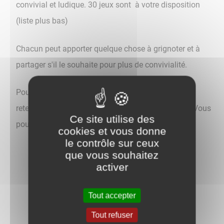
convivial et ludique. 30 jeux sont à votre disposition
(liste plus bas)
Chacun peut apporter quelque chose à grignoter et à
partager s'il le souhaite pour plus de convivialité.
Pour rappel ce partage de jeux est un des 3 projets
retenus dans le cadre du
budget participatif 2023
. Vous
Ce site utilise des
pouvez proposez vos idées pour le
budget 2024
.
cookies et vous donne
le contrôle sur ceux
que vous souhaitez
activer
Tout accepter
Retour aux actualités
Tout refuser