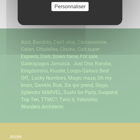
Partagez
sur :
Personnaliser
Azul, Bandido, Can't stop, Carcassonne,
Catan, Citadelles, Circino, Colt super
Express, Dixit, Down force, For sale,
Galerapagos Jamaica, Just One, Karuba,
Kingdomino, Kluster, Loups-Garous Best
Off, Lucky Numbers, Magic maze, Oh my
brain, Qwirkle, Risk, Six qui prend, Skyjo,
Splendor MARVEL, Sushi Go Party, Suspend,
Top Ten, TTMC?, Twin it, Velonimo,
Wonders Architects
Accès