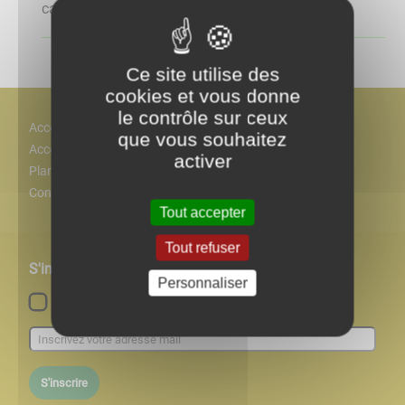
cantine, de crèche, d’hôpital…). ...
Ce site utilise des
cookies et vous donne
le contrôle sur ceux
Accès
que vous souhaitez
Accessiblité
activer
Plan
Contact
Tout accepter
Tout refuser
S'inscrire à notre newsletter
Personnaliser
Lettre d'information par défaut
S'inscrire