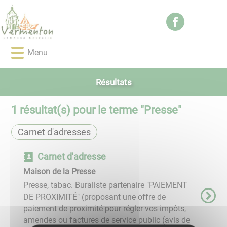
Lien
Lien
Lien
Lien
Panneau de gestion des cookies
d'accès
d'accès
d'accès
d'accès
rapide
rapide
rapide
rapide
au
au
à
au
Menu
menu
contenu
la
pied
principal
recherche
de
page
Résultats
1
résultat(s) pour le terme "
Presse
"
Carnet d'adresses
Carnet d'adresse
Maison de la Presse
Presse, tabac. Buraliste partenaire "PAIEMENT
DE PROXIMITÉ" (proposant une offre de
paiement de proximité pour régler vos impôts,
amendes ou factures de service public (avis de