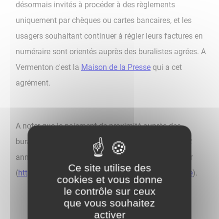
désormais invités à procéder à des règlements
uniquement par chèques ou cartes bancaires, et les
usagers souhaitant continuer à régler leurs factures en
numéraire sont orientés auprès des buralistes agrées. A
Vermenton c'est la
Maison de la Presse
qui a cet
agrément.
A noter que le paiement de proximité auprès des
buralistes s'est fortement développé au cours des 2
années écoulées (voir liste sur le site impots.gouv.fr
Ce site utilise des
(
https://www.impots.gouv.fr/paiement-de-proximite
).
cookies et vous donne
le contrôle sur ceux
que vous souhaitez
activer