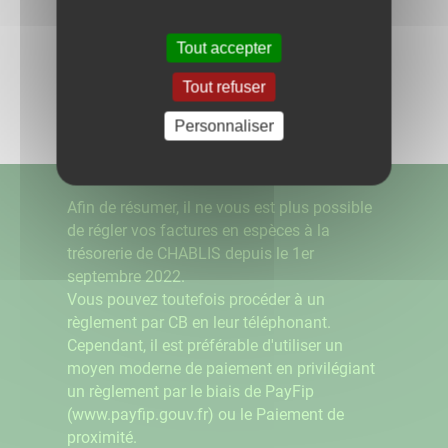
Retour aux actualités
Tout accepter
Partagez
Tout refuser
sur :
Personnaliser
Afin de résumer, il ne vous est plus possible
de régler vos factures en espèces à la
trésorerie de CHABLIS depuis le 1er
septembre 2022.
Vous pouvez toutefois procéder à un
règlement par CB en leur téléphonant.
Cependant, il est préférable d'utiliser un
moyen moderne de paiement en privilégiant
un règlement par le biais de PayFip
(www.payfip.gouv.fr) ou le Paiement de
proximité.