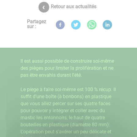
Retour aux actualités
Partagez
sur :
Il est aussi possible de construire soi-même
des pièges pour limiter la prolifération et ne
pas être envahis durant l'été.
Le piège à faire soi-même est 100 % récup. Il
suffit d'une boîte (à bonbons) en plastique
que vous allez percer sur ses quatre faces
pour pouvoir y intégrer et coller avec du
mastic les entonnoirs, le haut de quatre
bouteilles en plastique (diamètre 80 mm).
L'opération peut s'avérer un peu délicate et