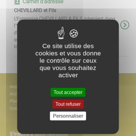
Carnet d'adresse
CHEVILLARD et Fils
L’Entreprise CHEVILLARD & FILS intervient dans
l’Yonne et le nord de la Nièvre sur vos projets
d’isolation combles, ITE, plafond de sous-
sol, de ravalement de façade et peinture de
Ce site utilise des
toiture, ...
cookies et vous donne
le contrôle sur ceux
que vous souhaitez
activer
Accès
Tout accepter
Accessiblité
Plan
Tout refuser
Contact
Personnaliser
S'inscrire à notre newsletter