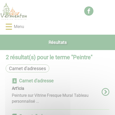
Lien
Lien
Lien
Lien
Panneau de gestion des cookies
d'accès
d'accès
d'accès
d'accès
rapide
rapide
rapide
rapide
au
au
à
au
Menu
menu
contenu
la
pied
principal
recherche
de
page
Résultats
2
résultat(s) pour le terme "
Peintre
"
Carnet d'adresses
Carnet d'adresse
Art'icia
Peinture sur Vitrine Fresque Mural Tableau
personnalisé ...