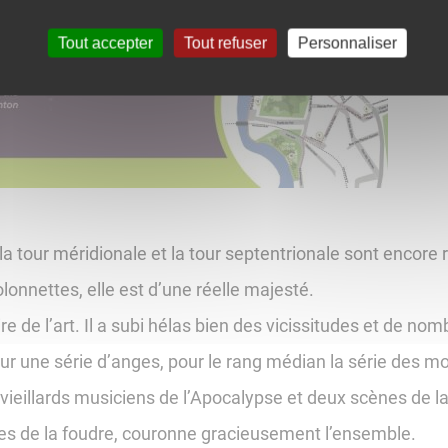
Tout accepter
Tout refuser
Personnaliser
 tour méridionale et la tour septentrionale sont encore 
onnettes, elle est d’une réelle majesté.
ire de l’art. Il a subi hélas bien des vicissitudes et de n
ieur une série d’anges, pour le rang médian la série des 
 vieillards musiciens de l’Apocalypse et deux scènes de la
intes de la foudre, couronne gracieusement l’ensemble.