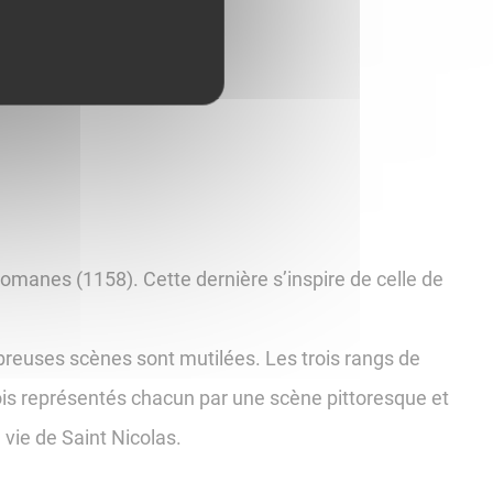
romanes (1158). Cette dernière s’inspire de celle de
ombreuses scènes sont mutilées. Les trois rangs de
mois représentés chacun par une scène pittoresque et
 vie de Saint Nicolas.