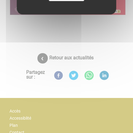
Retour aux actualités
Partagez
sur :
Accès
Accessiblité
Plan
Contact