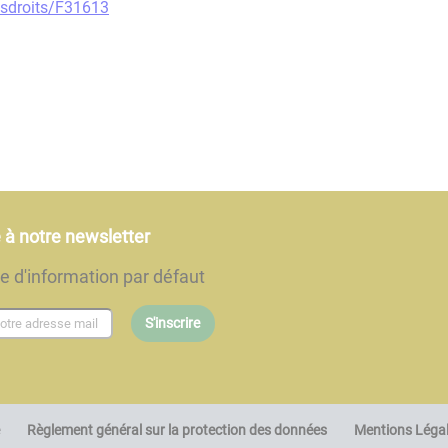
vosdroits/F31613
e à notre newsletter
re d'information par défaut
S'inscrire
Règlement général sur la protection des données
Mentions Léga