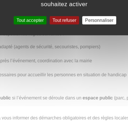
souhaitez activer
Tout accepter
Tout refuser
Personnaliser
 respecter les règles suivantes :
f adapté (agents de sécurité, secouristes, pompiers)
après l’événement, coordination avec la mairie
saires pour accueillir les personnes en situation de handicap (
ublic
si l’événement se déroule dans un
espace public
(parc, 
ra vous informer des démarches obligatoires et des règles locale