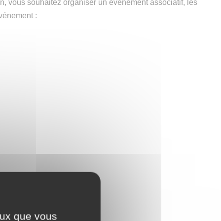
n, vous souhaitez organiser un événement associatif, les
vénement :
ceux que vous