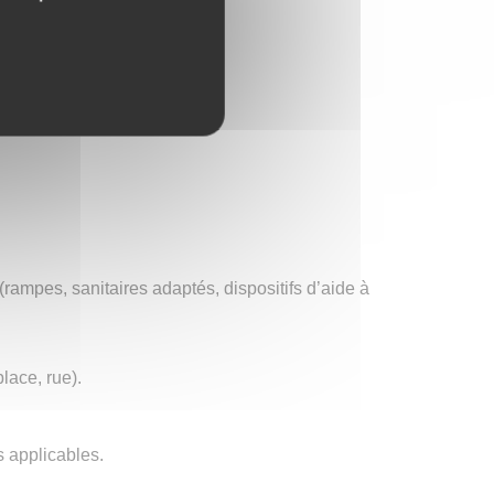
rampes, sanitaires adaptés, dispositifs d’aide à
place, rue).
s applicables.