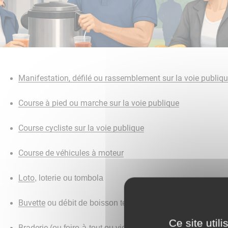
Manifestation, défilé ou rassemblement sur la voie publiq
Course à pied ou marche sur la voie publique
Course cycliste sur la voie publique
Course de véhicules à moteur
Loto
, loterie ou tombola
Buvette
ou débit de boisson temporaire
Ce site util
Braderie
(ou foire-à-tout ou vide-grenier)