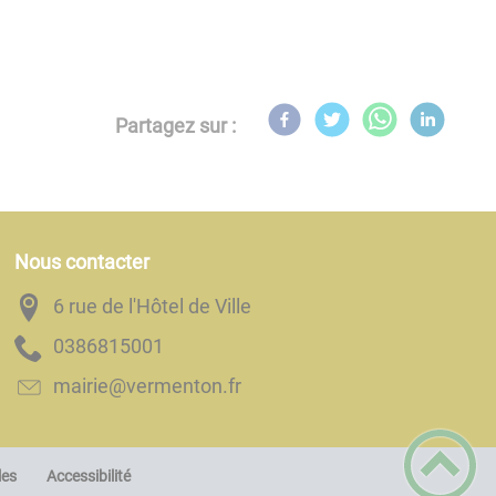
Partagez sur :
Nous contacter
6 rue de l'Hôtel de Ville
1005186830
rf.notnemrev@eiriam
les
Accessibilité