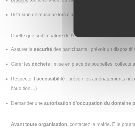
Diffusion de musique lors d’une manifestation
.
Quelle que soit la nature de l’événement, l’association doit
Assurer la
sécurité
des participants : prévoir un dispositi
Gérer les
déchets
: mise en place de poubelles, collecte 
Respecter l’
accessibilité
: prévoir les aménagements néces
l’audition…)
Demander une
autorisation d’occupation du domaine p
Avant toute organisation
, contactez la mairie. Elle pour