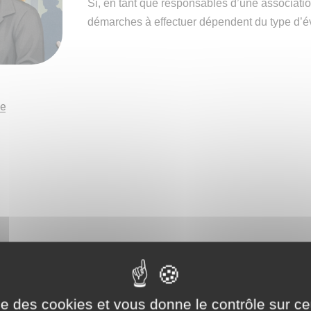
Si, en tant que responsables d’une associatio
démarches à effectuer dépendent du type d’é
ue
ise des cookies et vous donne le contrôle sur 