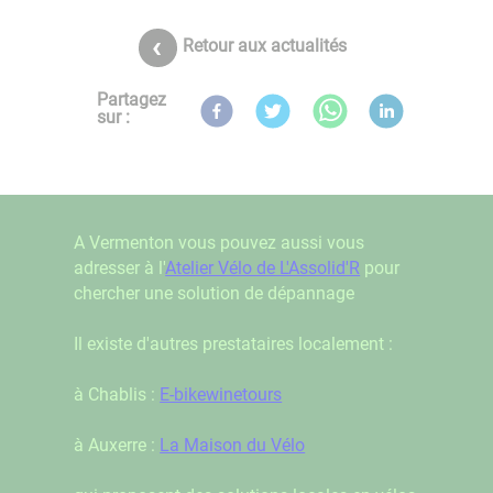
Retour aux actualités
Partagez
sur :
A Vermenton vous pouvez aussi vous
adresser à l'
Atelier Vélo de L'Assolid'R
pour
chercher une solution de dépannage
Il existe d'autres prestataires localement :
à Chablis :
E-bikewinetours
à Auxerre :
La Maison du Vélo