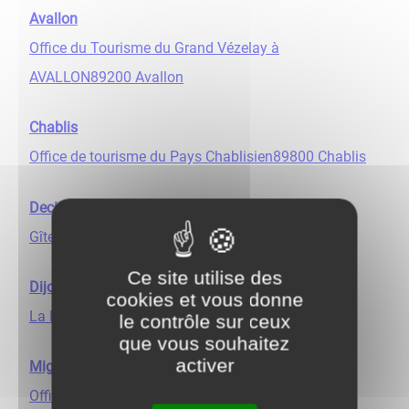
Avallon
Office du Tourisme du Grand Vézelay à
AVALLON89200 Avallon
Chablis
Office de tourisme du Pays Chablisien89800 Chablis
Decize
Gîte du Gué du Loup58300 Decize
Ce site utilise des
Dijon
cookies et vous donne
La Bécane à Jules21000 Dijon
le contrôle sur ceux
que vous souhaitez
activer
Migennes
Office de Tourisme de Migennes89400 Migennes