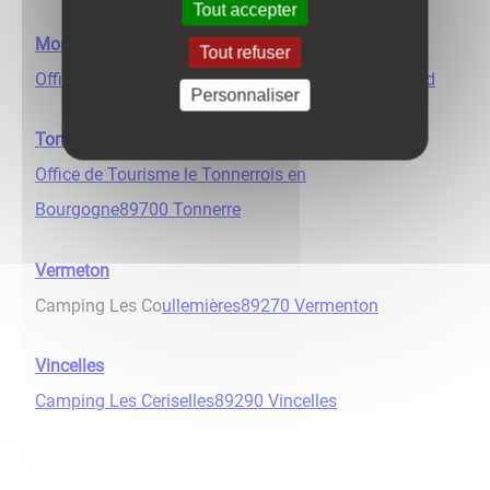
Tout accepter
Montbard
Tout refuser
Office de Tourisme du Montbardois21500 Montbard
Personnaliser
Tonnerre
Office de Tourisme le Tonnerrois en
Bourgogne89700 Tonnerre
Vermeton
Camping Les Co
ullemières89270 Vermenton
Vincelles
Camping Les Ceriselles89290 Vincelles