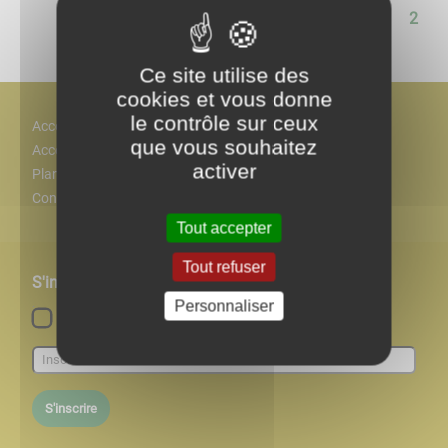
<<
<
1
2
Ce site utilise des
cookies et vous donne
le contrôle sur ceux
Accès
que vous souhaitez
Accessiblité
activer
Plan
Contact
Tout accepter
Tout refuser
S'inscrire à notre newsletter
Personnaliser
Lettre d'information par défaut
S'inscrire