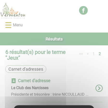
Lien
Lien
Lien
Lien
Panneau de gestion des cookies
d'accès
d'accès
d'accès
d'accès
rapide
rapide
rapide
rapide
au
au
à
au
Menu
menu
contenu
la
pied
principal
recherche
de
page
Résultats
6
résultat(s) pour le terme
<<
<
1
2
"
Jeux
"
Carnet d'adresses
Carnet d'adresse
Le Club des Narcisses
Présidente et trésorière : Irène NICOULLAUD ...