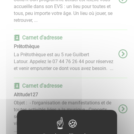
accueille dans son EVS : un lieu pour toutes et
tous, peu importe votre âge. Un lieu où jouer, se
retrouver, ...
Carnet d'adresse
Prêtothèque
La Prêtothèque est au 5 rue Guilbert
Latour. Appelez le 07 44 76 26 44 pour réservez
et venir emprunter ce dont vous avez besoin. ...
Carnet d'adresse
Altitude127
Objet : - l’organisation de manifestations et de
toutes activités liées a la musique - Concerts,
soirées dansantes, expositions, foires aux
vinyles-> - Vente occasionnelle de tous produits
...