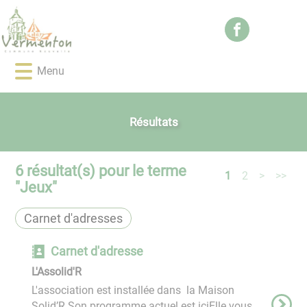
Lien
Lien
Lien
Lien
Panneau de gestion des cookies
d'accès
d'accès
d'accès
d'accès
rapide
rapide
rapide
rapide
au
au
à
au
Menu
menu
contenu
la
pied
principal
recherche
de
page
Résultats
6
résultat(s) pour le terme
1
2
>
>>
"
Jeux
"
Carnet d'adresses
Carnet d'adresse
L'Assolid'R
L'association est installée dans la Maison
Solid’R ​​​​​​​Son programme actuel est iciElle vous