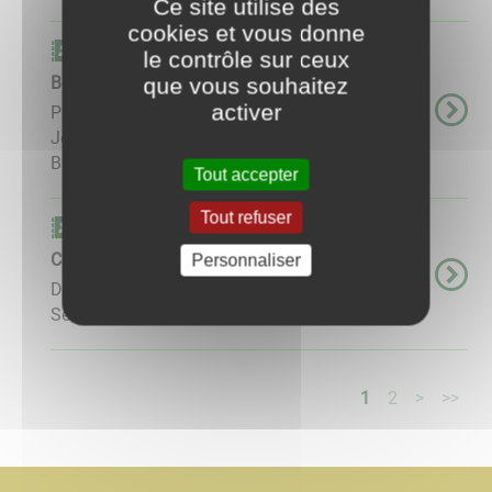
Ce site utilise des
cookies et vous donne
Carnet d'adresse
le contrôle sur ceux
Boule Vermentonnaise
que vous souhaitez
activer
PRESIDENT : Cédric MARCEAU Secrétaire :
Jérémy VERFAILLIE Trésorier : Olivier
BERTRAND ​​​​​​​ ...
Tout accepter
Tout refuser
Carnet d'adresse
Club d'échecs les 3 tours
Personnaliser
Dans la cour de l'école élémentaire. Contact:
Sébastien BORNOT ...
1
2
>
>>