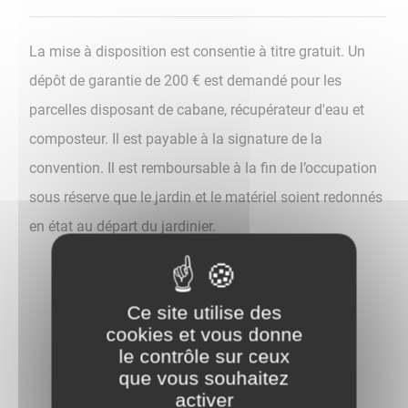
La mise à disposition est consentie à titre gratuit. Un
dépôt de garantie de 200 € est demandé pour les
parcelles disposant de cabane, récupérateur d'eau et
composteur. Il est payable à la signature de la
convention. Il est remboursable à la fin de l’occupation
sous réserve que le jardin et le matériel soient redonnés
en état au départ du jardinier.
Ce site utilise des
cookies et vous donne
le contrôle sur ceux
Retour aux actualités
que vous souhaitez
activer