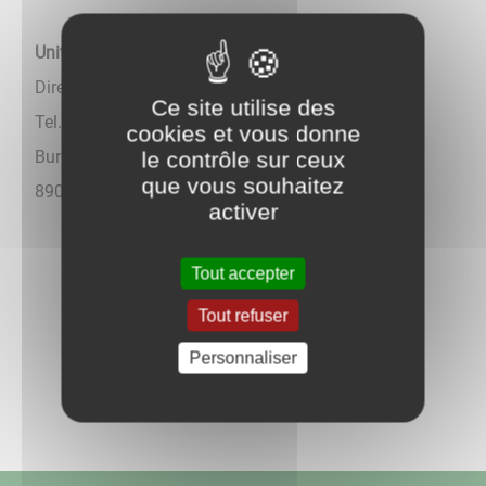
Unité territoriale de l'Yonne
Direction des Mobilités et des Infrastructures
Ce site utilise des
Tel. 03 80 44 40 50
cookies et vous donne
Bureaux : 6 bis rue Paul Doumer - CS 90320
le contrôle sur ceux
que vous souhaitez
89005 AUXERRE CEDEX
activer
Tout accepter
Tout refuser
Retour aux actualités
Personnaliser
Partagez
sur :