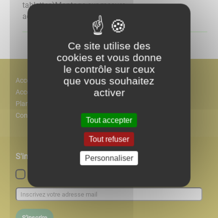
tablettes)Montage sur mesure,
accessoiresSauvegardes, ...
Ce site utilise des
cookies et vous donne
le contrôle sur ceux
que vous souhaitez
Accès
activer
Accessiblité
Plan
Contact
Tout accepter
Tout refuser
S'inscrire à notre newsletter
Personnaliser
Lettre d'information par défaut
S'inscrire