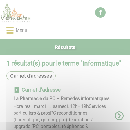
Lien
Lien
Lien
Lien
Panneau de gestion des cookies
d'accès
d'accès
d'accès
d'accès
rapide
rapide
rapide
rapide
au
au
à
au
Menu
menu
contenu
la
pied
principal
recherche
de
page
Résultats
1
résultat(s) pour le terme "
Informatique
"
Carnet d'adresses
Carnet d'adresse
La Pharmacie du PC – Remèdes informatiques
Horaires : mardi → samedi, 12h–19hServices
particuliers & prosPC reconditionnés
(bureautique, gaming, pro)Réparation /
upgrade (PC, portables, téléphones &