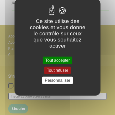
justify-content: ...
Ce site utilise des
cookies et vous donne
le contrôle sur ceux
Accès
que vous souhaitez
Accessiblité
activer
Plan
Contact
Tout accepter
Tout refuser
S'inscrire à notre newsletter
Personnaliser
Lettre d'information par défaut
S'inscrire