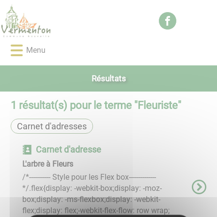
Lien
Lien
Lien
Lien
Panneau de gestion des cookies
d'accès
d'accès
d'accès
d'accès
rapide
rapide
rapide
rapide
au
au
à
au
Menu
menu
contenu
la
pied
principal
recherche
de
page
Résultats
1
résultat(s) pour le terme "
Fleuriste
"
Carnet d'adresses
Carnet d'adresse
L'arbre à Fleurs
/*----------- Style pour les Flex box--------------
*/.flex{display: -webkit-box;display: -moz-
box;display: -ms-flexbox;display: -webkit-
flex;display: flex;-webkit-flex-flow: row wrap;