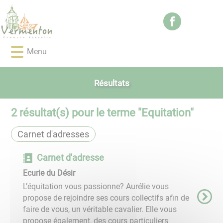
Lien
Lien
Lien
Lien
Panneau de gestion des cookies
d'accès
d'accès
d'accès
d'accès
rapide
rapide
rapide
rapide
au
au
à
au
Menu
menu
contenu
la
pied
principal
recherche
de
page
Résultats
2
résultat(s) pour le terme "
Equitation
"
Carnet d'adresses
Carnet d'adresse
Ecurie du Désir
L’équitation vous passionne? Aurélie vous
propose de rejoindre ses cours collectifs afin de
faire de vous, un véritable cavalier. Elle vous
propose également, des cours particuliers