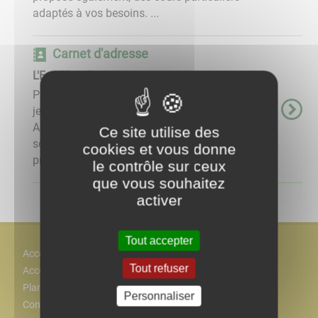
adaptés à vos besoins. ...
Carnet d'adresse
L'Equilibre équitation
Passionnée par les chevaux depuis son plus
jeune âge, Manon Bourdais diplômée
Accompagnatrice en Tourisme Equestre
Ce site utilise des
souhaite vous faire partager sa passion et vous
cookies et vous donne
propose balade et randonnée à cheval et ...
le contrôle sur ceux
que vous souhaitez
activer
Tout accepter
Accès
Tout refuser
Accessiblité
Plan
Personnaliser
Contact