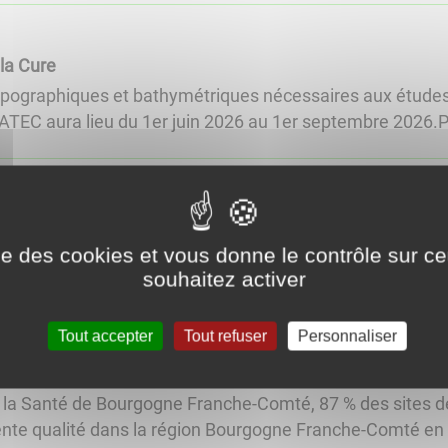
la Cure
ographiques et bathymétriques nécessaires aux études 
TEC aura lieu du 1er juin 2026 au 1er septembre 2026.Pou
E RETOUR : AGISSONS ENSEMBLE !Avec le retour des be
ise des cookies et vous donne le contrôle sur 
ition. Discret mais bien présent, il s’installe au plus près 
souhaitez activer
Tout accepter
Tout refuser
Personnaliser
gnade à Vermenton
e la Santé de Bourgogne Franche-Comté, 87 % des sites d
nte qualité dans la région Bourgogne Franche-Comté en 202