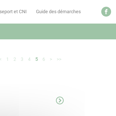
seport et CNI
Guide des démarches
<
1
2
3
4
5
6
>
>>