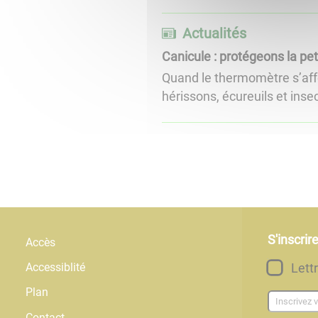
Actualités
Canicule : protégeons la pe
Quand le thermomètre s’affo
hérissons, écureuils et insec
S'inscrir
Accès
Lett
Accessiblité
Plan
Contact