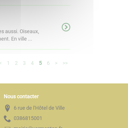
es aussi. Oiseaux,
t. En ville ...
<
1
2
3
4
5
6
>
>>
Nous contacter
6 rue de l'Hôtel de Ville
1005186830