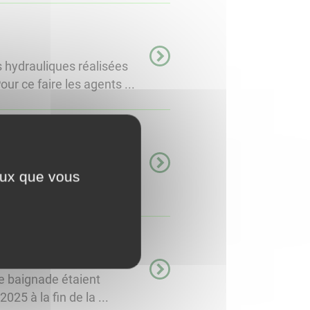
hydrauliques réalisées
r ce faire les agents ...
aux jours, le moustique
ceux que vous
de nous… dans ...
e baignade étaient
5 à la fin de la ...