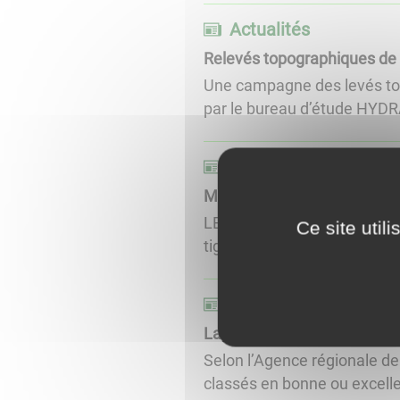
Actualités
Relevés topographiques de 
Une campagne des levés top
par le bureau d’étude HYDRA
Actualités
Moustique tigre
LE MOUSTIQUE TIGRE EST D
Ce site util
tigre fait lui aussi son appar
Actualités
La qualité de l'eau de bai
Selon l’Agence régionale d
classés en bonne ou excelle