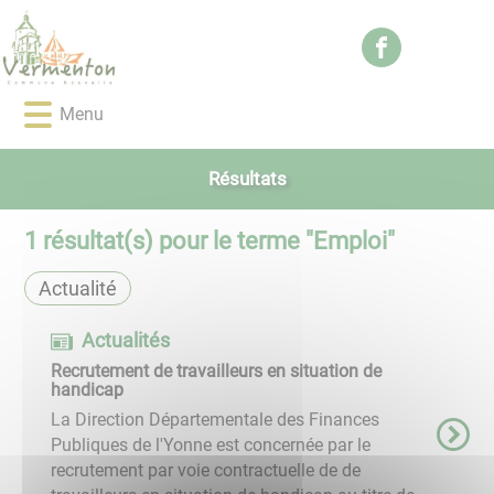
Lien
Lien
Lien
Lien
Panneau de gestion des cookies
d'accès
d'accès
d'accès
d'accès
rapide
rapide
rapide
rapide
au
au
à
au
Menu
menu
contenu
la
pied
principal
recherche
de
page
Résultats
1
résultat(s) pour le terme "
Emploi
"
Actualité
Actualités
Recrutement de travailleurs en situation de
handicap
La Direction Départementale des Finances
Publiques de l'Yonne est concernée par le
recrutement par voie contractuelle de de