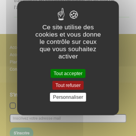
travailleurs en situation de handicap au titre de
l'année 2022. Pour la DDFIP ...
Ce site utilise des
cookies et vous donne
le contrôle sur ceux
Accès
que vous souhaitez
Accessiblité
activer
Plan
Contact
Tout accepter
Tout refuser
S'inscrire à notre newsletter
Personnaliser
Lettre d'information par défaut
S'inscrire