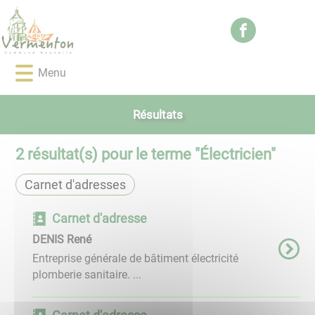
Lien
Lien
Lien
Lien
Panneau de gestion des cookies
d'accès
d'accès
d'accès
d'accès
rapide
rapide
rapide
rapide
au
au
à
au
Menu
menu
contenu
la
pied
principal
recherche
de
page
Résultats
2
résultat(s) pour le terme "
Électricien
"
Carnet d'adresses
Carnet d'adresse
DENIS René
Entreprise générale de bâtiment électricité
plomberie sanitaire. ...