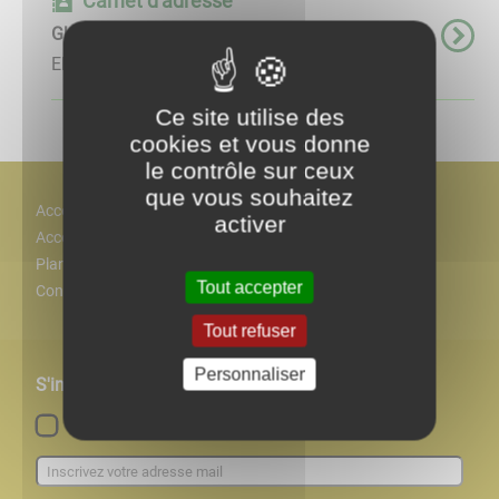
Carnet d'adresse
GUILLEROT Vincent
Electricien ...
Ce site utilise des
cookies et vous donne
le contrôle sur ceux
que vous souhaitez
Accès
activer
Accessiblité
Plan
Tout accepter
Contact
Tout refuser
Personnaliser
S'inscrire à notre newsletter
Lettre d'information par défaut