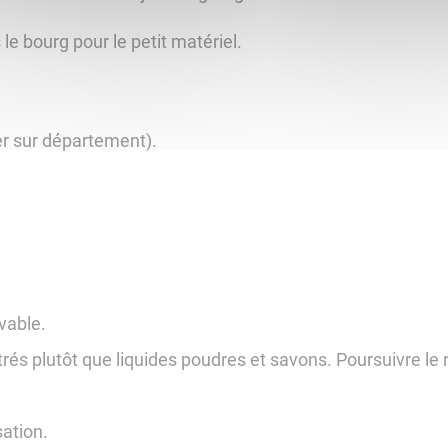
le bourg pour le petit matériel.
ler sur département).
avable.
ntrés plutôt que liquides poudres et savons. Poursuivre l
sation.