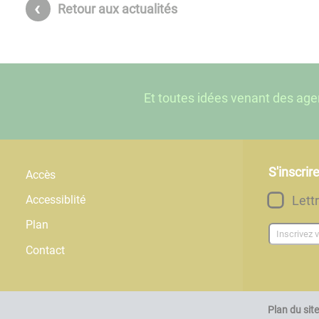
Retour aux actualités
Et toutes idées venant des age
S'inscrir
Accès
Lett
Accessiblité
Plan
Contact
Plan du site