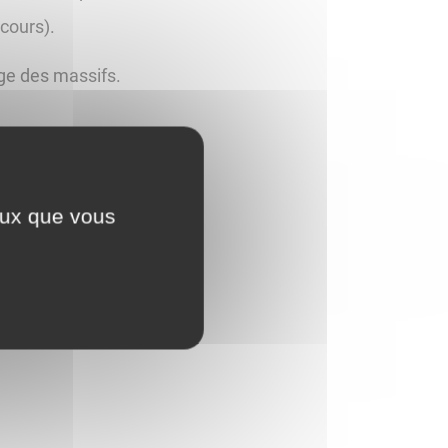
 cours).
age des massifs.
.
les et gourmandes en eau.
ceux que vous