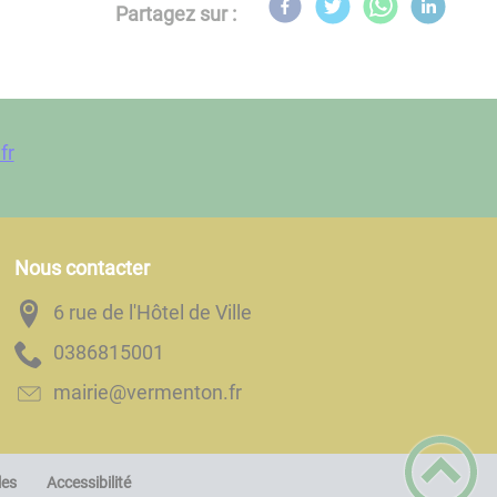
Partagez sur :
fr
Nous contacter
6 rue de l'Hôtel de Ville
1005186830
rf.notnemrev@eiriam
les
Accessibilité