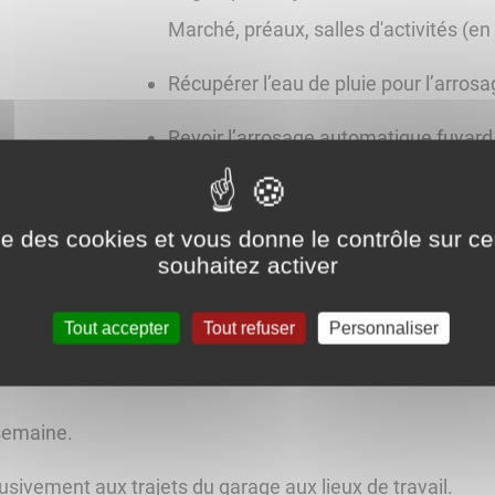
Marché, préaux, salles d'activités (en
Récupérer l’eau de pluie pour l’arros
Revoir l’arrosage automatique fuyard
Supprimer toutes les plantes annuel
ise des cookies et vous donne le contrôle sur 
Etc.
souhaitez activer
Tout accepter
Tout refuser
Personnaliser
 semaine.
ivement aux trajets du garage aux lieux de travail.