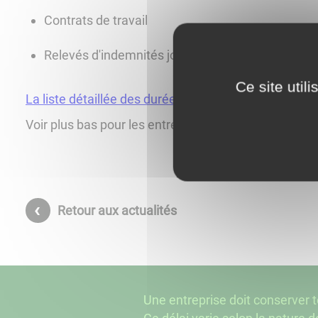
Contrats de travail
Relevés d'indemnités journalières
Ce site util
La liste détaillée des durées est consultable ici
Voir plus bas pour les entreprises
Retour aux actualités
Une entreprise doit conserver 