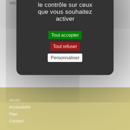
secretariat@vermenton.fr 03 86 81 44 68
le contrôle sur ceux
que vous souhaitez
activer
Tout accepter
Tout refuser
Retour aux actualités
Personnaliser
Partagez
sur :
Accès
Accessiblité
Plan
Contact