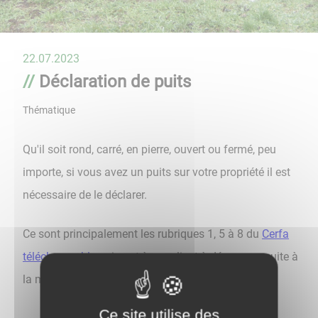
22.07.2023
Déclaration de puits
Thématique
Qu'il soit rond, carré, en pierre, ouvert ou fermé, peu
importe, si vous avez un puits sur votre propriété il est
nécessaire de le déclarer.
Ce sont principalement les rubriques 1, 5 à 8 du
Cerfa
téléchargeable
qui sont à remplir et à déposer ensuite à
la mairie.
Ce site utilise des