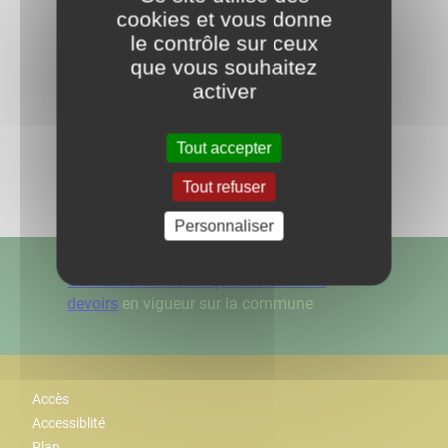
cookies et vous donne
le contrôle sur ceux
que vous souhaitez
activer
Retour aux actualités
Tout accepter
Partagez
sur :
Tout refuser
Personnaliser
Consultez ici la rubrique des droits et
devoirs
en vigueur sur la commune
Accès
Accessiblité
Plan