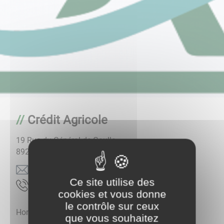
Crédit Agricole
19 Rue du Général de Gaulle
89270
VERMENTON
rf.bc-ac@notnemrev
Ce site utilise des
72.41.18.68.30
cookies et vous donne
le contrôle sur ceux
Horaires d'ouverture:
que vous souhaitez