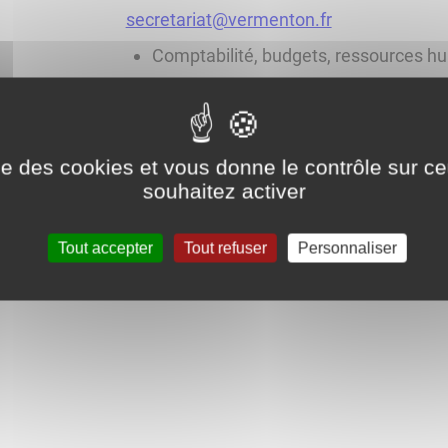
secretariat@vermenton.fr
Comptabilité, budgets, ressources hum
comptabilite@vermenton.fr
Pièces d'identités, associatif, locatio
ise des cookies et vous donne le contrôle sur 
souhaitez activer
contact@vermenton.fr
Tout accepter
Tout refuser
Personnaliser