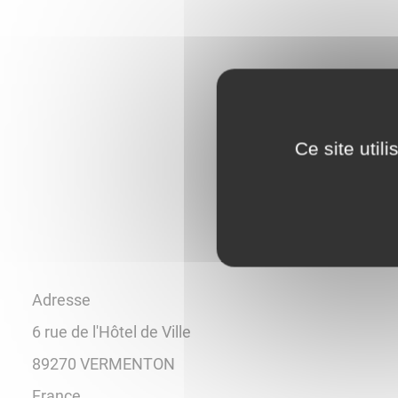
Ce site util
Adresse
6 rue de l'Hôtel de Ville
89270
VERMENTON
France