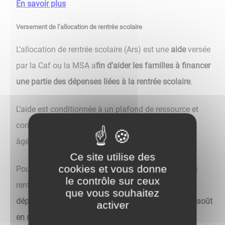
En savoir plus
Versement de l’allocation de rentrée scolaire
L’allocation de rentrée scolaire (Ars) est une
aide
versée
par la Caf ou la MSA a
fin d'aider les familles à financer
une partie des dépenses liées à la rentrée scolaire
.
L’aide est conditionnée à un plafond de ressource et
concerne les parents ayant des enfants scolarisés
âgées de 6 à 18 ans.
Ce site utilise des
cookies et vous donne
Pour la rentrée 2024, le versement de l'allocation de
le contrôle sur ceux
rentrée scolaire aura lieu
le 6 août dans les
que vous souhaitez
départements de Mayotte et de la Réunion,
et
le 20 août
activer
en métropole et dans les départements de la