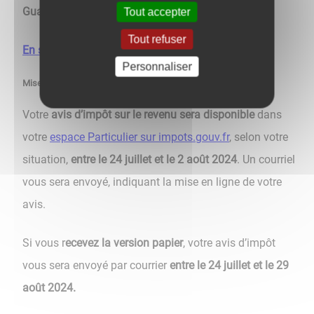
Guadeloupe, de la Guyane et de la Martinique
.
Tout accepter
Tout refuser
En savoir plus
Personnaliser
Mise à disposition de votre avis d’impôt sur le revenu
Votre
avis d’impôt sur le revenu sera disponible
dans
votre
espace Particulier sur impots.gouv.fr
, selon votre
situation,
entre le 24 juillet et le 2 août 2024
. Un courriel
vous sera envoyé, indiquant la mise en ligne de votre
avis.
Si vous r
ecevez la version papier
, votre avis d’impôt
vous sera envoyé par courrier
entre le 24 juillet et le 29
août 2024.