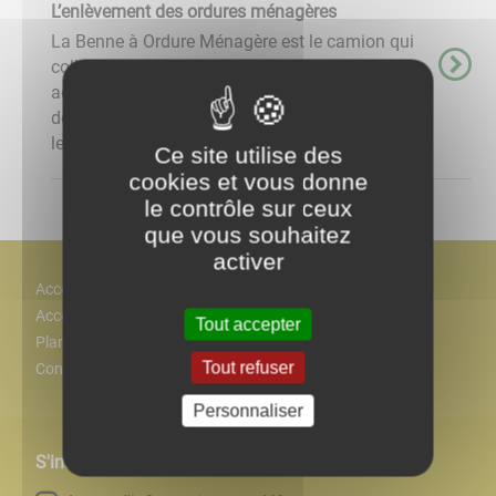
L’enlèvement des ordures ménagères
La Benne à Ordure Ménagère est le camion qui
collecte vos déchetsA l'arrière, votre bac est
accroche soulevé puis vidé dans la trémie. Les
déchets sont ensuite compactés pour optimiser
le remplissage et ...
Ce site utilise des
cookies et vous donne
le contrôle sur ceux
que vous souhaitez
activer
Accès
Accessiblité
Tout accepter
Plan
Tout refuser
Contact
Personnaliser
S'inscrire à notre newsletter