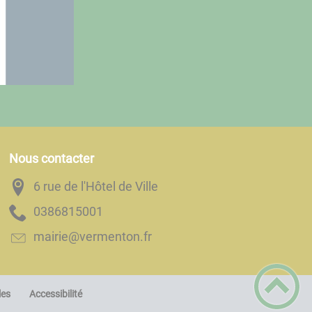
Nous contacter
6 rue de l'Hôtel de Ville
1005186830
rf.notnemrev@eiriam
les
Accessibilité