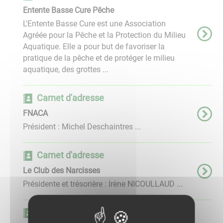
Entente Basse Cure Pêche
L'Entente Basse Cure est une Association
Agréée pour la Pêche et la Protection du Milieu
Aquatique. Elle a pour but de favoriser la
pratique de la pêche et de protéger le milieu
aquatique, des grottes ...
Carnet d'adresse
FNACA
Président : Michel Deschaintres ...
Carnet d'adresse
Le Club des Narcisses
Présidente et trésorière : Irène NICOULLAUD ...
Carnet d'adresse