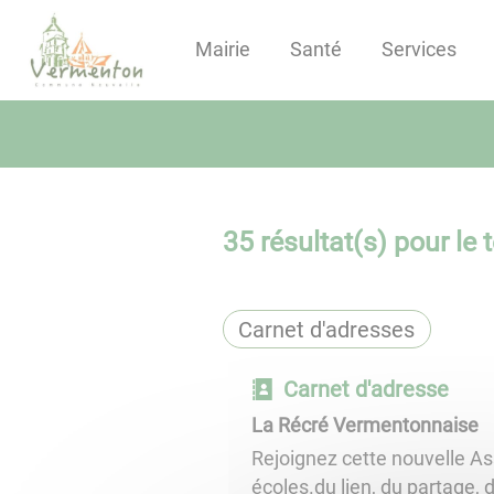
Lien
Lien
Lien
Lien
Panneau de gestion des cookies
d'accès
d'accès
d'accès
d'accès
Mairie
Santé
Services
rapide
rapide
rapide
rapide
au
au
à
au
menu
contenu
la
pied
principal
recherche
de
page
35
résultat(s) pour le 
Carnet d'adresses
Carnet d'adresse
La Récré Vermentonnaise
Rejoignez cette nouvelle Ass
écoles.du lien, du partage, du rire