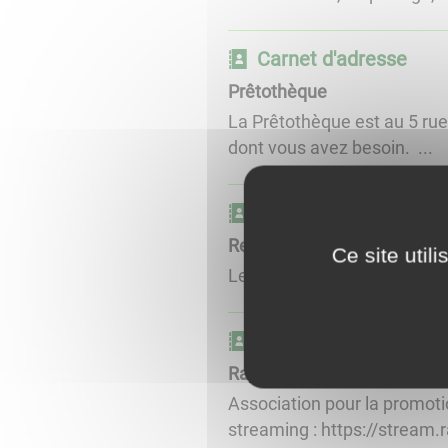
Carnet d'adresse
Prêtothèque
La Prêtothèque est au 5 rue
dont vous avez besoin. ...
Carnet d'adresse
Restos du Coeur
Ce site util
Les bénévoles vous reçoivent
Carnet d'adresse
Radyonne APAAC
Association pour la promotio
streaming : https://stream