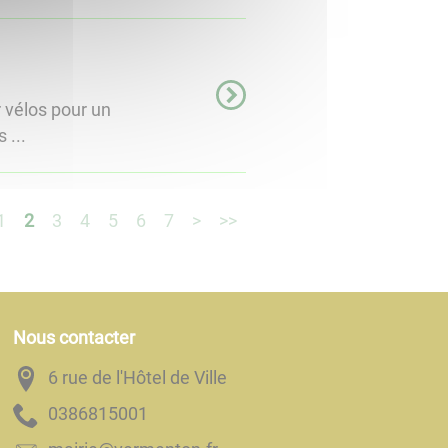
r vélos pour un
 ...
1
2
3
4
5
6
7
>
>>
Nous contacter
6 rue de l'Hôtel de Ville
1005186830