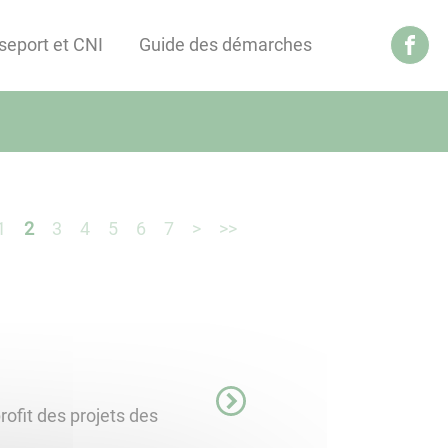
seport et CNI
Guide des démarches
1
2
3
4
5
6
7
>
>>
rofit des projets des