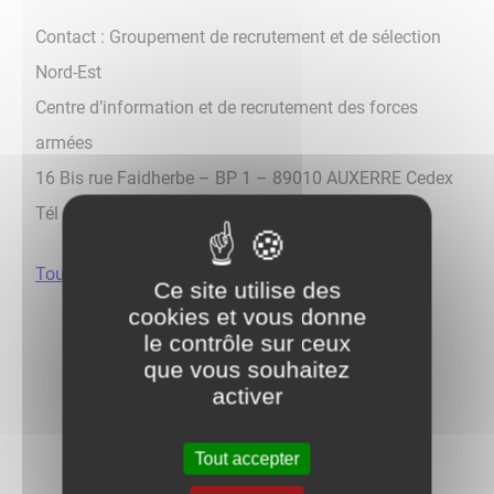
Contact : Groupement de recrutement et de sélection
Nord-Est
Centre d’information et de recrutement des forces
armées
16 Bis rue Faidherbe – BP 1 – 89010 AUXERRE Cedex
Tél : 03 86 72 72 75
Tous les détails ici
Ce site utilise des
cookies et vous donne
le contrôle sur ceux
que vous souhaitez
activer
Tout accepter