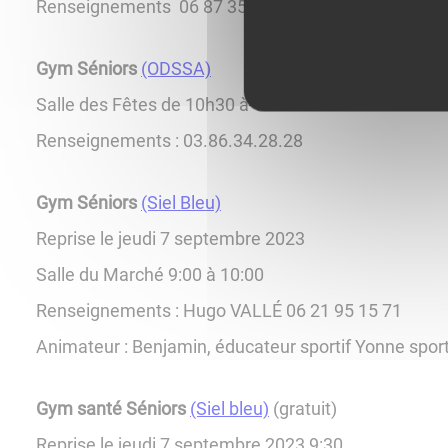
Renseignements 06 87 35 32 70
Gym Séniors
(ODSSA)
Salle des Fêtes de 10h30 à 11:30
Renseignements : 03.86.34.28.28
Gym Séniors
(Siel Bleu)
Reprise le jeudi 7 septembre 2023
Salle du Marché 9:00 à 10:00
Renseignements : Hugo VALLÉ 06 21 95 15 71
Animateur : Benjamin, éducateur sportif Yonne spor
Gym santé Séniors
(Siel bleu)
(gratuit)
Reprise le jeudi 7 septembre 2023 9:30