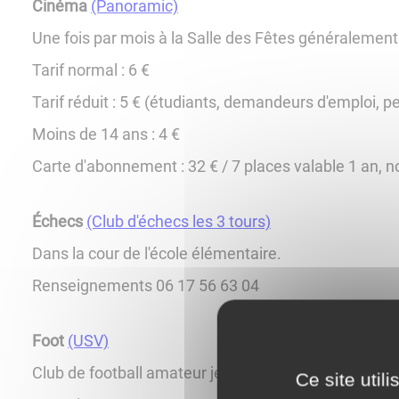
Cinéma
(Panoramic)
Une fois par mois à la Salle des Fêtes généralement
Tarif normal : 6 €
Tarif réduit : 5 € (étudiants, demandeurs d'emploi, 
Moins de 14 ans : 4 €
Carte d'abonnement : 32 € / 7 places valable 1 an, 
Échecs
(Club d'échecs les 3 tours)
Dans la cour de l'école élémentaire.
Renseignements 06 17 56 63 04
Foot
(USV)
Club de football amateur jeunes et séniors
Ce site util